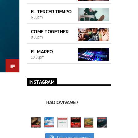
EL TERCER TIEMPO
6:00
pm
COME TOGETHER
8:00
pm
EL MAREO
10:00
pm
INSTAGRAM
RADIOVIVA967
Seguir en Instagram