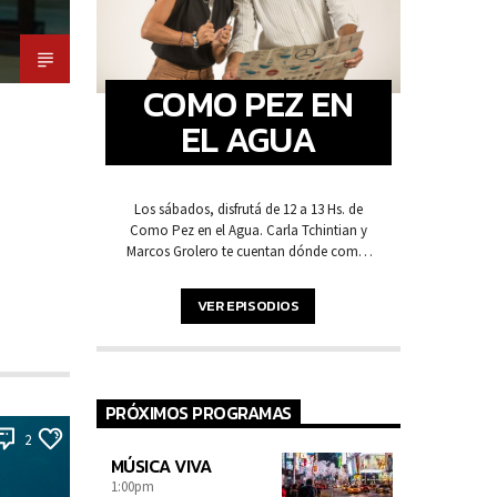
COMO PEZ EN
EL AGUA
Los sábados, disfrutá de 12 a 13 Hs. de
Como Pez en el Agua. Carla Tchintian y
Marcos Grolero te cuentan dónde comer
rico en Punta del Este. Lo nuevo, lo clásico
y lo que no te podés perder.
VER EPISODIOS
PRÓXIMOS PROGRAMAS
2
MÚSICA VIVA
1:00
pm