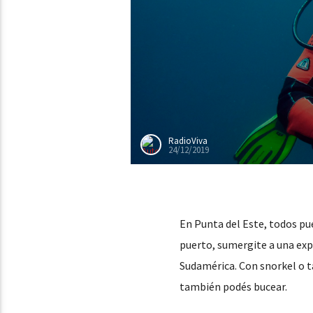
RadioViva
24/12/2019
En Punta del Este, todos pu
puerto, sumergite a una expe
Sudamérica. Con snorkel o ta
también podés bucear.