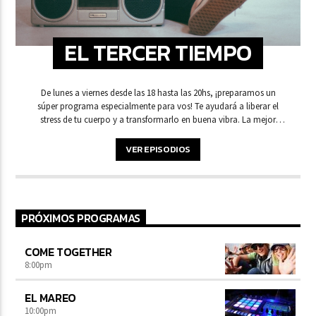
EL TERCER TIEMPO
De lunes a viernes desde las 18 hasta las 20hs, ¡preparamos un
súper programa especialmente para vos! Te ayudará a liberar el
stress de tu cuerpo y a transformarlo en buena vibra. La mejor
selección de sugerencias y recomendaciones para que elijas qué
hacer y a dónde ir en tu tiempo libre.
VER EPISODIOS
PRÓXIMOS PROGRAMAS
COME TOGETHER
8:00
pm
EL MAREO
10:00
pm