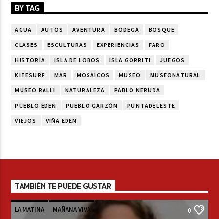
BY TAG
AGUA
AUTOS
AVENTURA
BODEGA
BOSQUE
CLASES
ESCULTURAS
EXPERIENCIAS
FARO
HISTORIA
ISLA DE LOBOS
ISLA GORRITI
JUEGOS
KITESURF
MAR
MOSAICOS
MUSEO
MUSEONATURAL
MUSEO RALLI
NATURALEZA
PABLO NERUDA
PUEBLO EDEN
PUEBLO GARZÓN
PUNTADELESTE
VIEJOS
VIÑA EDEN
TAMBIÉN TE PUEDE GUSTAR
LA MATINA
MAÑANA VIVA
0