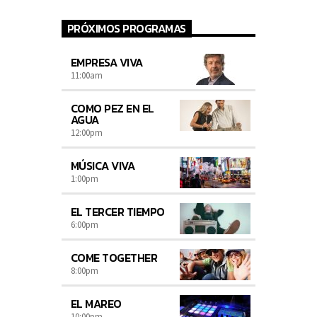
PRÓXIMOS PROGRAMAS
EMPRESA VIVA
11:00
am
COMO PEZ EN EL
AGUA
12:00
pm
MÚSICA VIVA
1:00
pm
EL TERCER TIEMPO
6:00
pm
COME TOGETHER
8:00
pm
EL MAREO
10:00
pm