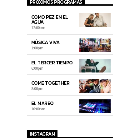
PRÓXIMOS PROGRAMAS
COMO PEZ EN EL
AGUA
12:00
pm
MÚSICA VIVA
1:00
pm
EL TERCER TIEMPO
6:00
pm
COME TOGETHER
8:00
pm
EL MAREO
10:00
pm
INSTAGRAM