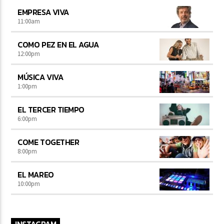
EMPRESA VIVA
11:00
am
COMO PEZ EN EL AGUA
12:00
pm
MÚSICA VIVA
1:00
pm
EL TERCER TIEMPO
6:00
pm
COME TOGETHER
8:00
pm
EL MAREO
10:00
pm