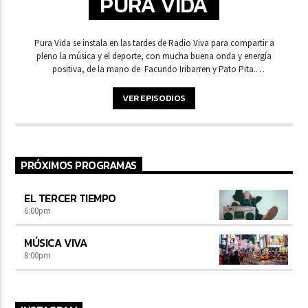
PURA VIDA
Pura Vida se instala en las tardes de Radio Viva para compartir a
pleno la música y el deporte, con mucha buena onda y energía
positiva, de la mano de Facundo Iribarren y Pato Pita.
Compartiendo las voces de los protagonistas, interactúan con
distintos invitados sobre lo que vive el mundo deportivo entre el
VER EPISODIOS
viento, la tierra y el mar. Escuchá de lunes a viernes de 16 a 18 Hs.
"Pura Vida", donde todos los deportes se hacen grandes.
PRÓXIMOS PROGRAMAS
EL TERCER TIEMPO
6:00
pm
MÚSICA VIVA
8:00
pm