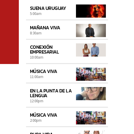
SUENA URUGUAY
5:00
am
MAÑANA VIVA
8:30
am
CONEXIÓN
EMPRESARIAL
10:00
am
MÚSICA VIVA
11:00
am
EN LA PUNTA DE LA
LENGUA
12:00
pm
MÚSICA VIVA
2:00
pm