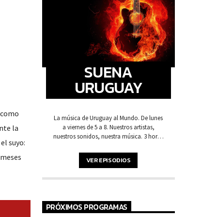
SUENA
URUGUAY
a como
La música de Uruguay al Mundo. De lunes
nte la
a viernes de 5 a 8. Nuestros artistas,
nuestros sonidos, nuestra música. 3 horas
el suyo:
de pura música y voces de acá para
arrancar la mañana.
1 meses
VER EPISODIOS
PRÓXIMOS PROGRAMAS