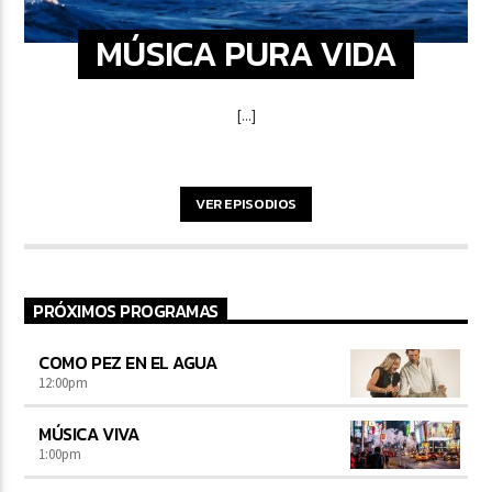
MÚSICA PURA VIDA
[...]
VER EPISODIOS
PRÓXIMOS PROGRAMAS
COMO PEZ EN EL AGUA
12:00
pm
MÚSICA VIVA
1:00
pm