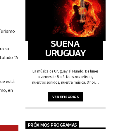
Turismo
SUENA
e
ra su
URUGUAY
itulado “A
La música de Uruguay al Mundo. De lunes
a viernes de 5 a 8. Nuestros artistas,
que está
nuestros sonidos, nuestra música. 3 horas
de pura música y voces de acá para
smo, en
arrancar la mañana.
VER EPISODIOS
PRÓXIMOS PROGRAMAS