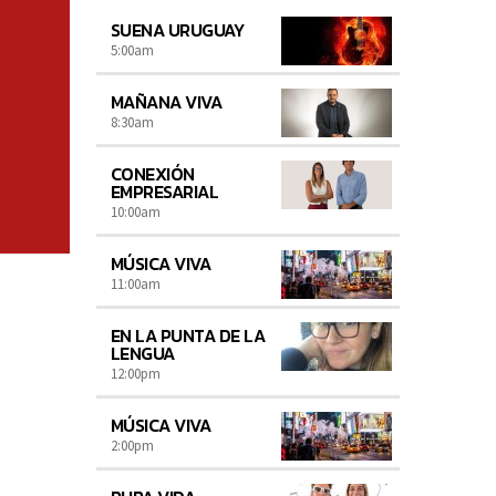
SUENA URUGUAY
5:00
am
MAÑANA VIVA
8:30
am
CONEXIÓN
EMPRESARIAL
10:00
am
MÚSICA VIVA
11:00
am
EN LA PUNTA DE LA
LENGUA
12:00
pm
MÚSICA VIVA
2:00
pm