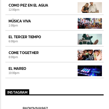
COMO PEZ EN EL AGUA
12:00
pm
MÚSICA VIVA
1:00
pm
EL TERCER TIEMPO
6:00
pm
COME TOGETHER
8:00
pm
EL MAREO
10:00
pm
INSTAGRAM
RADIOVIVA967