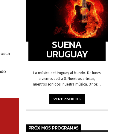
SUENA
URUGUAY
Mosca
ado
La música de Uruguay al Mundo. De lunes
a viernes de 5 a 8. Nuestros artistas,
nuestros sonidos, nuestra música. 3 horas
de pura música y voces de acá para
arrancar la mañana.
VER EPISODIOS
PRÓXIMOS PROGRAMAS