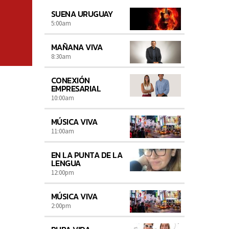
SUENA URUGUAY
5:00
am
MAÑANA VIVA
8:30
am
CONEXIÓN
EMPRESARIAL
10:00
am
MÚSICA VIVA
11:00
am
EN LA PUNTA DE LA
LENGUA
12:00
pm
MÚSICA VIVA
2:00
pm