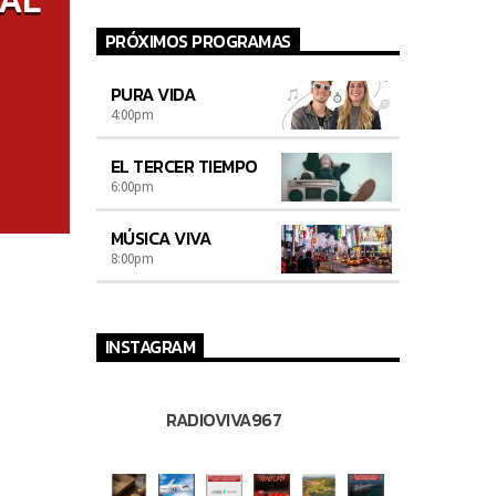
IAL
PRÓXIMOS PROGRAMAS
PURA VIDA
4:00
pm
EL TERCER TIEMPO
6:00
pm
MÚSICA VIVA
8:00
pm
INSTAGRAM
RADIOVIVA967