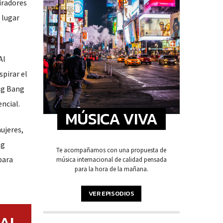
iradores
 lugar
Al
spirar el
Big Bang
ncial.
MÚSICA VIVA
ujeres,
ng
Te acompañamos con una propuesta de
para
música internacional de calidad pensada
para la hora de la mañana.
VER EPISODIOS