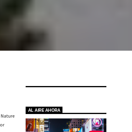
AL AIRE AHORA
g Nature
por