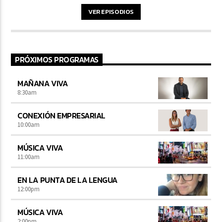
VER EPISODIOS
PRÓXIMOS PROGRAMAS
MAÑANA VIVA
8:30
am
CONEXIÓN EMPRESARIAL
10:00
am
MÚSICA VIVA
11:00
am
EN LA PUNTA DE LA LENGUA
12:00
pm
MÚSICA VIVA
2:00
pm