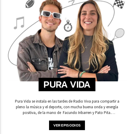
PURA VIDA
Pura Vida se instala en las tardes de Radio Viva para compartir a
pleno la música y el deporte, con mucha buena onda y energía
positiva, de la mano de Facundo Iribarren y Pato Pita.
Compartiendo las voces de los protagonistas, interactúan con
distintos invitados sobre lo que vive el mundo deportivo entre el
VER EPISODIOS
viento, la tierra y el mar. Escuchá de lunes a viernes de 16 a 18 Hs.