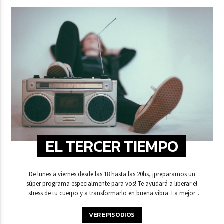
EL TERCER TIEMPO
De lunes a viernes desde las 18 hasta las 20hs, ¡preparamos un
súper programa especialmente para vos! Te ayudará a liberar el
stress de tu cuerpo y a transformarlo en buena vibra. La mejor
selección de sugerencias y recomendaciones para que elijas qué
hacer y a dónde ir en tu tiempo libre.
VER EPISODIOS