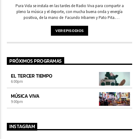
Pura Vida se instala en las tardes de Radio Viva para compartir a
pleno la música y el deporte, con mucha buena onda y energía
positiva, de la mano de Facundo Iribarren y Pato Pita.
Compartiendo las voces de los protagonistas, interactúan con
distintos invitados sobre lo que vive el mundo deportivo entre el
VER EPISODIOS
viento, la tierra y el mar. Escuchá de lunes a viernes de 16 a 18 Hs.
"Pura Vida", donde todos los deportes se hacen grandes.
PRÓXIMOS PROGRAMAS
EL TERCER TIEMPO
6:00
pm
MÚSICA VIVA
9:00
pm
INSTAGRAM