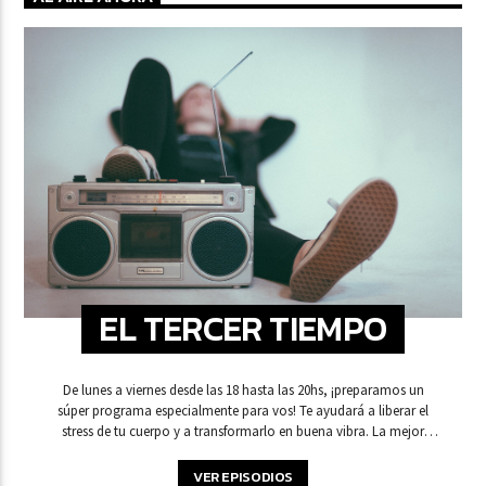
EL TERCER TIEMPO
De lunes a viernes desde las 18 hasta las 20hs, ¡preparamos un
súper programa especialmente para vos! Te ayudará a liberar el
stress de tu cuerpo y a transformarlo en buena vibra. La mejor
selección de sugerencias y recomendaciones para que elijas qué
hacer y a dónde ir en tu tiempo libre.
VER EPISODIOS