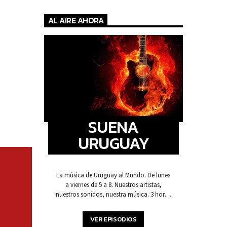
AL AIRE AHORA
SUENA
URUGUAY
La música de Uruguay al Mundo. De lunes
a viernes de 5 a 8. Nuestros artistas,
nuestros sonidos, nuestra música. 3 horas
de pura música y voces de acá para
arrancar la mañana.
VER EPISODIOS