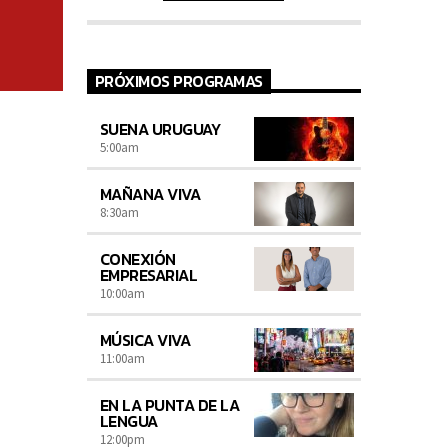
PRÓXIMOS PROGRAMAS
SUENA URUGUAY
5:00
am
MAÑANA VIVA
8:30
am
CONEXIÓN
EMPRESARIAL
10:00
am
MÚSICA VIVA
11:00
am
EN LA PUNTA DE LA
LENGUA
12:00
pm