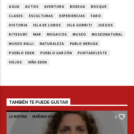
AGUA
AUTOS
AVENTURA
BODEGA
BOSQUE
CLASES
ESCULTURAS
EXPERIENCIAS
FARO
HISTORIA
ISLA DE LOBOS
ISLA GORRITI
JUEGOS
KITESURF
MAR
MOSAICOS
MUSEO
MUSEONATURAL
MUSEO RALLI
NATURALEZA
PABLO NERUDA
PUEBLO EDEN
PUEBLO GARZÓN
PUNTADELESTE
VIEJOS
VIÑA EDEN
TAMBIÉN TE PUEDE GUSTAR
LA MATINA
MAÑANA VIVA
0