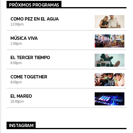
PRÓXIMOS PROGRAMAS
COMO PEZ EN EL AGUA
12:00
pm
MÚSICA VIVA
1:00
pm
EL TERCER TIEMPO
6:00
pm
COME TOGETHER
8:00
pm
EL MAREO
10:00
pm
INSTAGRAM