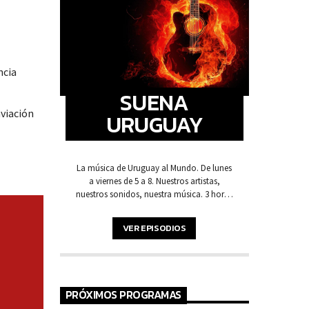
ncia
SUENA
aviación
URUGUAY
La música de Uruguay al Mundo. De lunes
a viernes de 5 a 8. Nuestros artistas,
nuestros sonidos, nuestra música. 3 horas
de pura música y voces de acá para
arrancar la mañana.
VER EPISODIOS
PRÓXIMOS PROGRAMAS