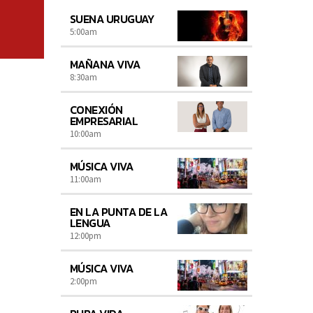
SUENA URUGUAY
5:00
am
MAÑANA VIVA
8:30
am
CONEXIÓN
EMPRESARIAL
10:00
am
MÚSICA VIVA
11:00
am
EN LA PUNTA DE LA
LENGUA
12:00
pm
MÚSICA VIVA
2:00
pm