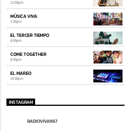
12:00
pm
MÚSICA VIVA
1:00
pm
EL TERCER TIEMPO
6:00
pm
COME TOGETHER
8:00
pm
EL MAREO
10:00
pm
INSTAGRAM
RADIOVIVA967